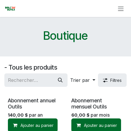
Se rendre au contenu
Boutique
- Tous les produits
Trier par
Filtres
Abonnement annuel
Abonnement
Outils
mensuel Outils
par an
par mois
140,00
$
60,00
$
Ajouter au panier
Ajouter au panier