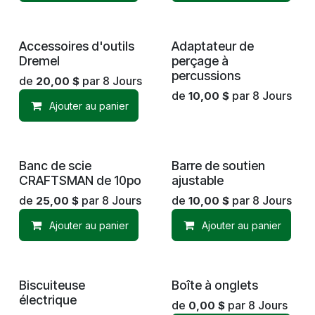
Accessoires d'outils
Adaptateur de
Dremel
perçage à
percussions
de
par
8
Jours
20,00
$
de
par
8
Jours
10,00
$
Ajouter au panier
Banc de scie
Barre de soutien
CRAFTSMAN de 10po
ajustable
de
par
8
Jours
de
par
8
Jours
25,00
$
10,00
$
Ajouter au panier
Ajouter au panier
Biscuiteuse
Boîte à onglets
électrique
de
par
8
Jours
0,00
$