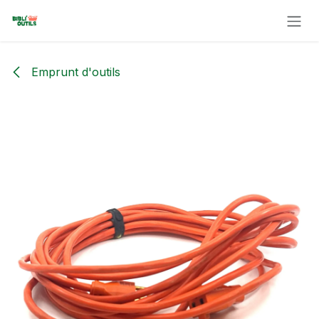
Se rendre au contenu
Emprunt d'outils