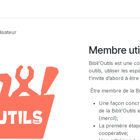
travail
Bibliothèque d'outils
Formations & Activités
Con
isateur
Membre util
Bibli'Outils est une 
outils, utiliser les e
t'invite d’abord à êtr
Être membre de la Bibl
Une façon concrè
de la Bibli'Outils
(merci!);
La première étape
coopérative;