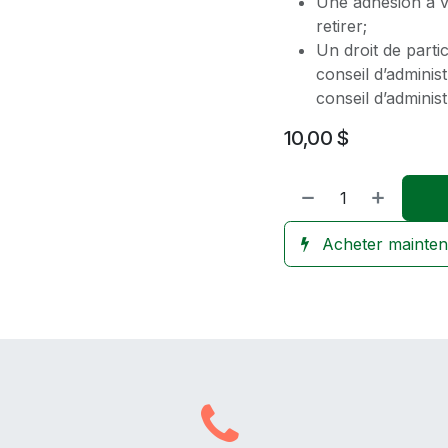
Une adhésion à v
retirer;
Un droit de parti
conseil d’adminis
conseil d’adminis
10,00
$
Acheter mainten