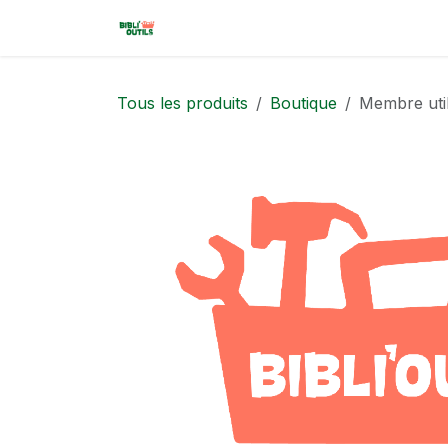
Se rendre au contenu
Accueil
Boutique
Espaces de 
Tous les produits
Boutique
Membre util