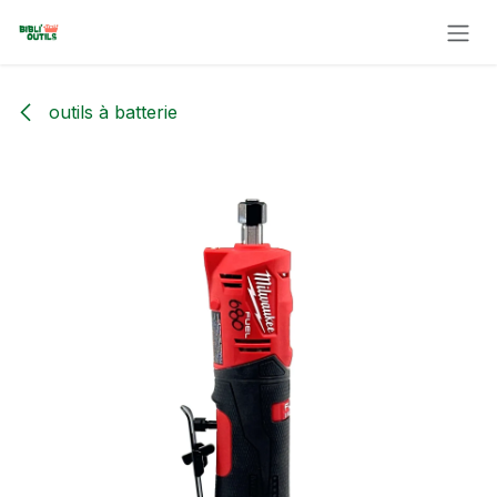
Se rendre au contenu
outils à batterie