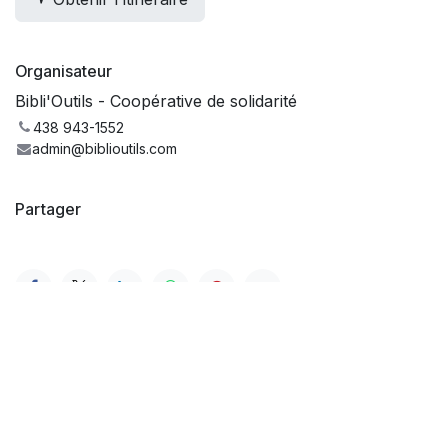
Organisateur
Bibli'Outils - Coopérative de solidarité
438 943-1552
admin@biblioutils.com
Partager
135 rue Eddy, Gatineau (QC) J8X 2W7